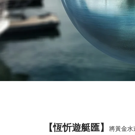
【恆忻遊艇匯】
將黃金水