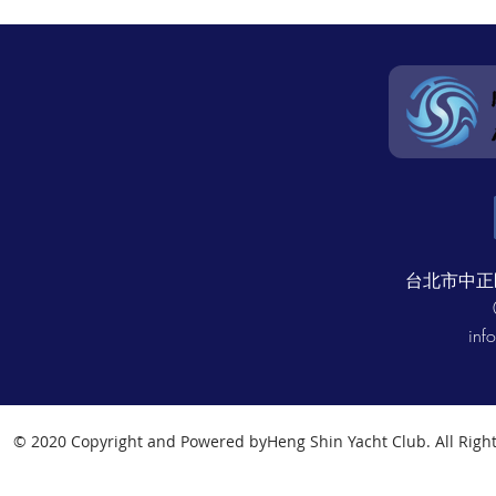
台北市中正
inf
© 2020 Copyright and Powered byHeng Shin Yacht Club. All Righ